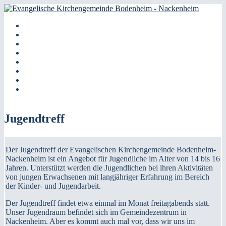
Direkt zum Inhalt
Gemeinde
Evangelische
Aktuell
Kategorien
Gottesdienst
Kirchengemeinde
Kinder
Jugendliche
Bodenheim -
Frauen
Senioren
Nackenheim
Musik
Jugendtreff
Der Jugendtreff der Evangelischen Kirchengemeinde Bodenheim-
Nackenheim ist ein Angebot für Jugendliche im Alter von 14 bis 16
Jahren. Unterstützt werden die Jugendlichen bei ihren Aktivitäten
von jungen Erwachsenen mit langjähriger Erfahrung im Bereich
der Kinder- und Jugendarbeit.
Der Jugendtreff findet etwa einmal im Monat freitagabends statt.
Unser Jugendraum befindet sich im Gemeindezentrum in
Nackenheim. Aber es kommt auch mal vor, dass wir uns im